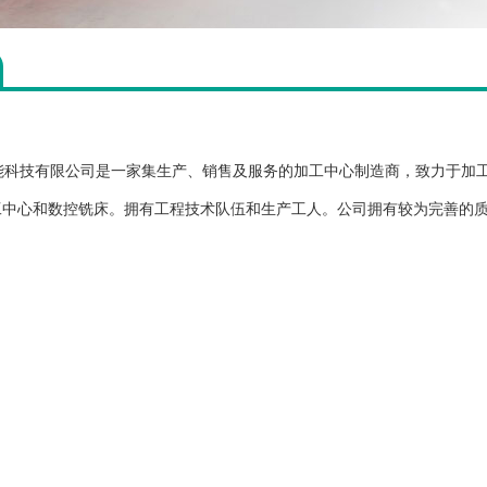
科技有限公司是一家集生产、销售及服务的加工中心制造商，致力于加工
工中心和数控铣床。拥有工程技术队伍和生产工人。公司拥有较为完善的